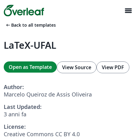
menu
arrow_left_alt
Back to all templates
LaTeX-UFAL
Open as Template
View Source
View PDF
Author:
Marcelo Queiroz de Assis Oliveira
Last Updated:
3 anni fa
License:
Creative Commons CC BY 4.0