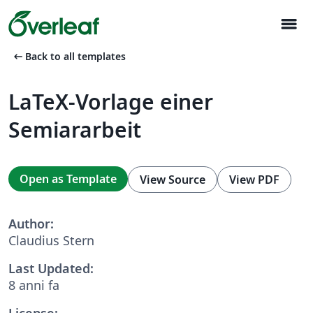
menu
arrow_left_alt
Back to all templates
LaTeX-Vorlage einer
Semiararbeit
Open as Template
View Source
View PDF
Author:
Claudius Stern
Last Updated:
8 anni fa
License: