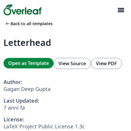
menu
arrow_left_alt
Back to all templates
Letterhead
Open as Template
View Source
View PDF
Author:
Gagan Deep Gupta
Last Updated:
7 anni fa
License:
LaTeX Project Public License 1.3c