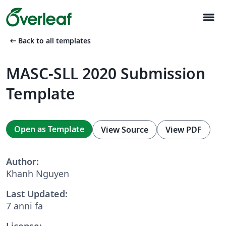
menu
arrow_left_alt
Back to all templates
MASC-SLL 2020 Submission
Template
Open as Template
View Source
View PDF
Author:
Khanh Nguyen
Last Updated:
7 anni fa
License: