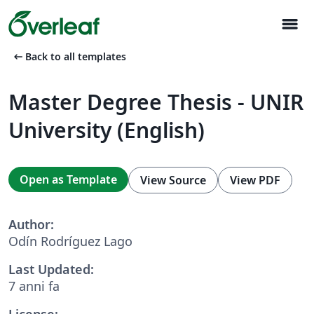
menu
arrow_left_alt
Back to all templates
Master Degree Thesis - UNIR
University (English)
Open as Template
View Source
View PDF
Author:
Odín Rodríguez Lago
Last Updated:
7 anni fa
License: