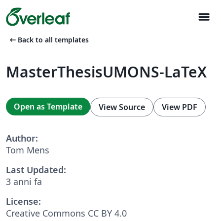
menu
arrow_left_alt
Back to all templates
MasterThesisUMONS-LaTeX
Open as Template
View Source
View PDF
Author:
Tom Mens
Last Updated:
3 anni fa
License:
Creative Commons CC BY 4.0