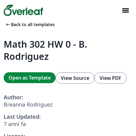
menu
arrow_left_alt
Back to all templates
Math 302 HW 0 - B.
Rodriguez
Open as Template
View Source
View PDF
Author:
Breanna Rodriguez
Last Updated:
7 anni fa
License: