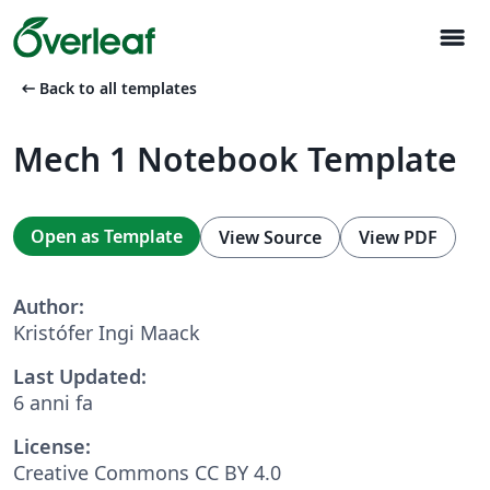
menu
arrow_left_alt
Back to all templates
Mech 1 Notebook Template
Open as Template
View Source
View PDF
Author:
Kristófer Ingi Maack
Last Updated:
6 anni fa
License:
Creative Commons CC BY 4.0