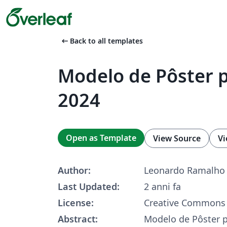
arrow_left_alt
Back to all templates
Modelo de Pôster p
2024
Open as Template
View Source
Vi
Author:
Leonardo Ramalho
Last Updated:
2 anni fa
License:
Creative Commons 
Abstract:
Modelo de Pôster p