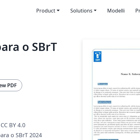
Product
Solutions
Modelli
P
ara o SBrT
ew PDF
CC BY 4.0
ara o SBrT 2024