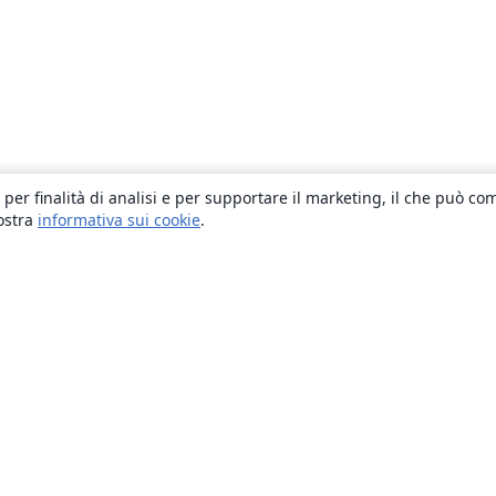
 per finalità di analisi e per supportare il marketing, il che può co
nostra
informativa sui cookie
.
About
About us
Careers