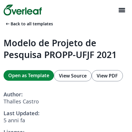
menu
arrow_left_alt
Back to all templates
Modelo de Projeto de
Pesquisa PROPP-UFJF 2021
Open as Template
View Source
View PDF
Author:
Thalles Castro
Last Updated:
5 anni fa
License: