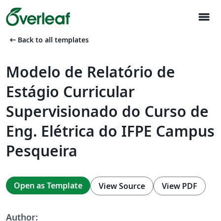
menu
arrow_left_alt
Back to all templates
Modelo de Relatório de
Estágio Curricular
Supervisionado do Curso de
Eng. Elétrica do IFPE Campus
Pesqueira
Open as Template
View Source
View PDF
Author: