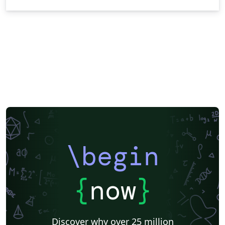
\begin
{
now
}
Discover why over 25 million