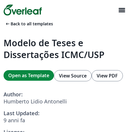
menu
arrow_left_alt
Back to all templates
Modelo de Teses e
Dissertações ICMC/USP
Open as Template
View Source
View PDF
Author:
Humberto Lidio Antonelli
Last Updated:
9 anni fa
License: