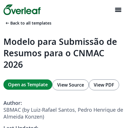
menu
arrow_left_alt
Back to all templates
Modelo para Submissão de
Resumos para o CNMAC
2026
Open as Template
View Source
View PDF
Author:
SBMAC (by Luiz-Rafael Santos, Pedro Henrique de
Almeida Konzen)
Last Updated: