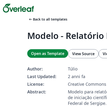
arrow_left_alt
Back to all templates
Modelo - Relatório
Open as Template
View Source
Vi
Author:
Túlio
Last Updated:
2 anni fa
License:
Creative Commons 
Abstract:
Modelo para relatór
de iniciação cientí
Federal de Sergipe.