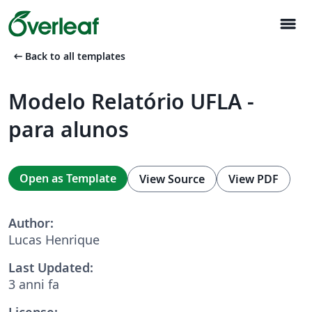
menu
arrow_left_alt
Back to all templates
Modelo Relatório UFLA -
para alunos
Open as Template
View Source
View PDF
Author:
Lucas Henrique
Last Updated:
3 anni fa
License: