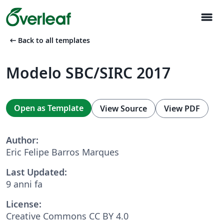
menu
arrow_left_alt
Back to all templates
Modelo SBC/SIRC 2017
Open as Template
View Source
View PDF
Author:
Eric Felipe Barros Marques
Last Updated:
9 anni fa
License:
Creative Commons CC BY 4.0