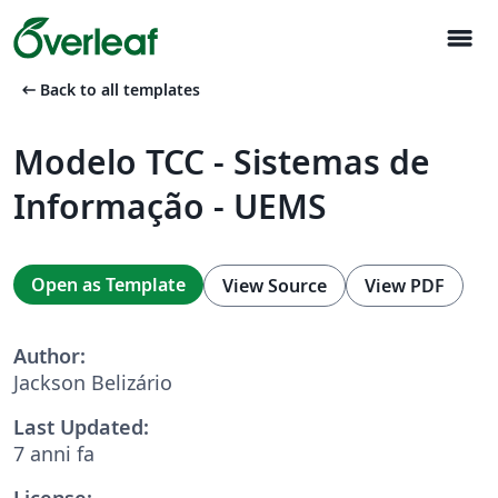
menu
arrow_left_alt
Back to all templates
Modelo TCC - Sistemas de
Informação - UEMS
Open as Template
View Source
View PDF
Author:
Jackson Belizário
Last Updated:
7 anni fa
License: