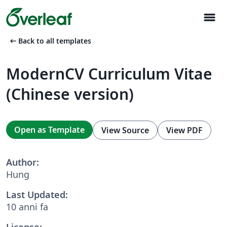
menu
arrow_left_alt
Back to all templates
ModernCV Curriculum Vitae
(Chinese version)
Open as Template
View Source
View PDF
Author:
Hung
Last Updated:
10 anni fa
License: