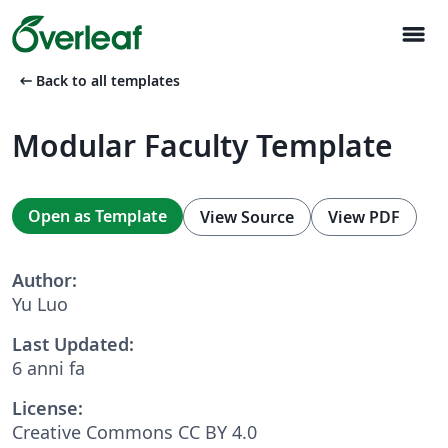
menu
arrow_left_alt
Back to all templates
Modular Faculty Template
Open as Template
View Source
View PDF
Author:
Yu Luo
Last Updated:
6 anni fa
License:
Creative Commons CC BY 4.0