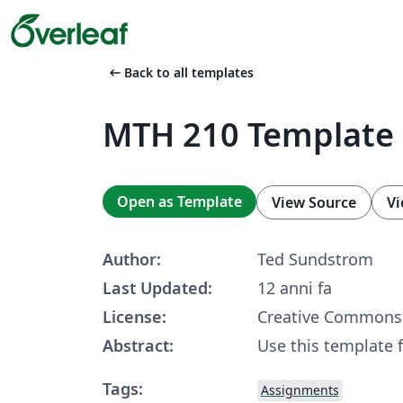
arrow_left_alt
Back to all templates
MTH 210 Template
Open as Template
View Source
Vi
Author:
Ted Sundstrom
Last Updated:
12 anni fa
License:
Creative Commons 
Abstract:
Use this template 
Tags:
Assignments