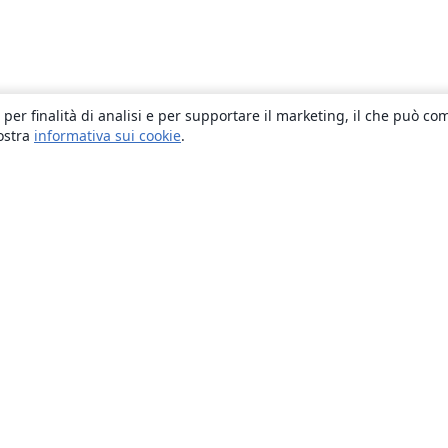
 per finalità di analisi e per supportare il marketing, il che può co
nostra
informativa sui cookie
.
About
About us
Careers
Blog