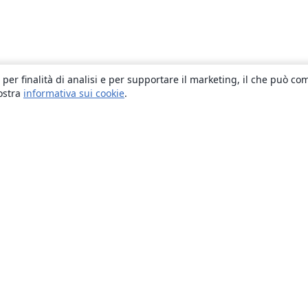
 per finalità di analisi e per supportare il marketing, il che può co
nostra
informativa sui cookie
.
About
About us
Careers
Blog