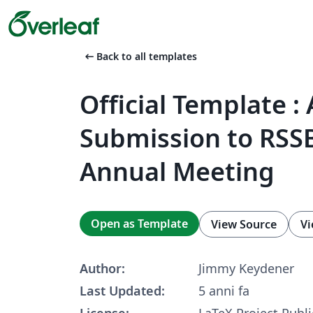
arrow_left_alt
Back to all templates
Official Template :
Submission to RSS
Annual Meeting
Open as Template
View Source
Vi
Author:
Jimmy Keydener
Last Updated:
5 anni fa
License:
LaTeX Project Publi