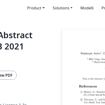
Product
Solutions
Modelli
P
 Abstract
B 2021
ew PDF
c License 1.3c