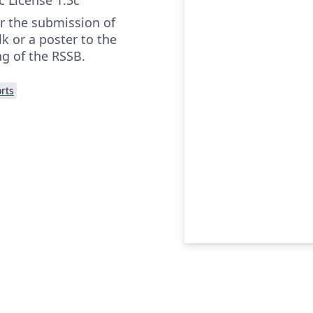
or the submission of
lk or a poster to the
g of the RSSB.
rts