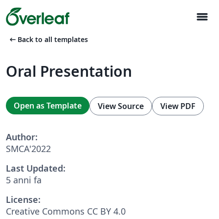
menu
arrow_left_alt
Back to all templates
Oral Presentation
Open as Template
View Source
View PDF
Author:
SMCA'2022
Last Updated:
5 anni fa
License:
Creative Commons CC BY 4.0