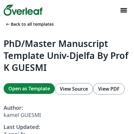
menu
arrow_left_alt
Back to all templates
PhD/Master Manuscript
Template Univ-Djelfa By Prof
K GUESMI
Open as Template
View Source
View PDF
Author:
kamel GUESMI
Last Updated:
3 anni fa