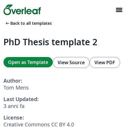
menu
arrow_left_alt
Back to all templates
PhD Thesis template 2
Open as Template
View Source
View PDF
Author:
Tom Mens
Last Updated:
3 anni fa
License:
Creative Commons CC BY 4.0