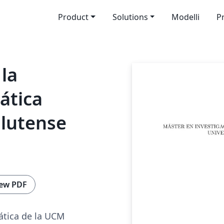
Product
Solutions
Modelli
P
 la
ática
lutense
ew PDF
ática de la UCM