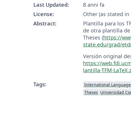
Last Updated:
8 anni fa
License:
Other (as stated in
Abstract:
Plantilla para los T
de otra plantilla de
Theses (
https://ww
state.edu/grad/etd
Versión original de
https://web.fdi.uc
lantilla-TFM-LaTeX.
Tags:
International Language
Theses