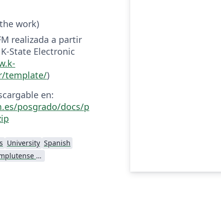
 the work)
FM realizada a partir
 K-State Electronic
w.k-
r/template/
)
scargable en:
m.es/posgrado/docs/p
zip
s
University
Spanish
Universidad Complutense de Madrid