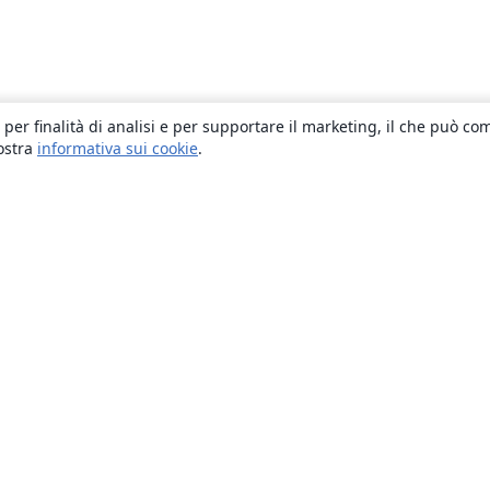
 per finalità di analisi e per supportare il marketing, il che può co
nostra
informativa sui cookie
.
About
About us
Careers
Blog