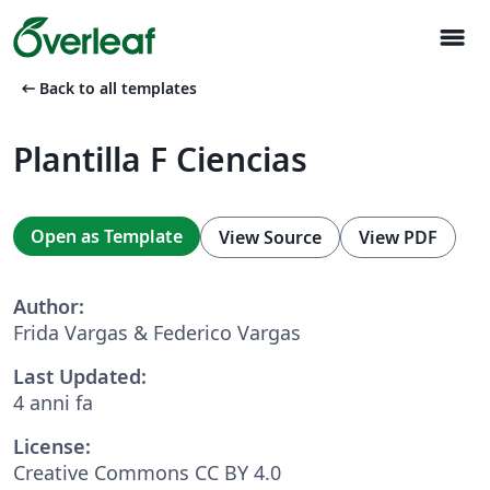
menu
arrow_left_alt
Back to all templates
Plantilla F Ciencias
Open as Template
View Source
View PDF
Author:
Frida Vargas & Federico Vargas
Last Updated:
4 anni fa
License:
Creative Commons CC BY 4.0