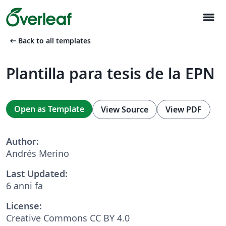
menu
arrow_left_alt
Back to all templates
Plantilla para tesis de la EPN
Open as Template
View Source
View PDF
Author:
Andrés Merino
Last Updated:
6 anni fa
License:
Creative Commons CC BY 4.0