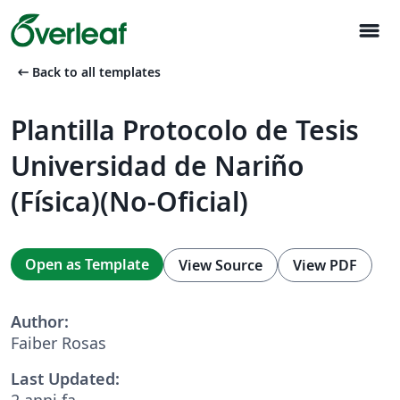
menu
arrow_left_alt
Back to all templates
Plantilla Protocolo de Tesis
Universidad de Nariño
(Física)(No-Oficial)
Open as Template
View Source
View PDF
Author:
Faiber Rosas
Last Updated:
2 anni fa