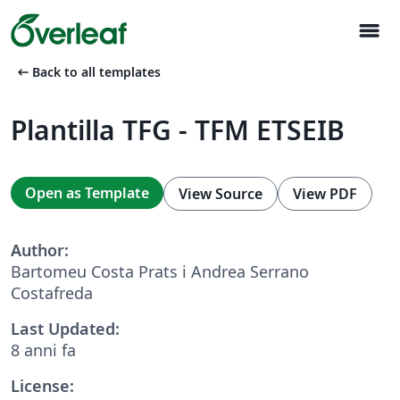
menu
arrow_left_alt
Back to all templates
Plantilla TFG - TFM ETSEIB
Open as Template
View Source
View PDF
Author:
Bartomeu Costa Prats i Andrea Serrano
Costafreda
Last Updated:
8 anni fa
License: