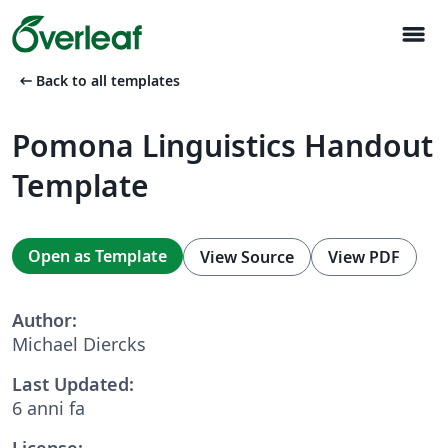
menu
arrow_left_alt
Back to all templates
Pomona Linguistics Handout
Template
Open as Template
View Source
View PDF
Author:
Michael Diercks
Last Updated:
6 anni fa
License: