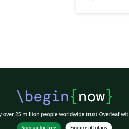
\begin
{
now
}
 over 25 million people worldwide trust Overleaf wit
Sign up for free
Explore all plans