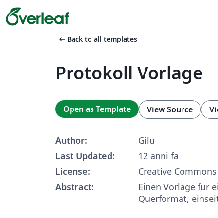
arrow_left_alt
Back to all templates
Protokoll Vorlage
Open as Template
View Source
Vi
Author:
Gilu
Last Updated:
12 anni fa
License:
Creative Commons 
Abstract:
Einen Vorlage für e
Querformat, einsei