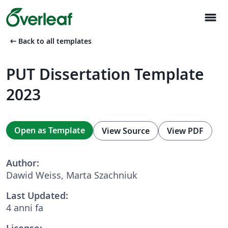
menu
arrow_left_alt
Back to all templates
PUT Dissertation Template
2023
Open as Template
View Source
View PDF
Author:
Dawid Weiss, Marta Szachniuk
Last Updated:
4 anni fa
License: