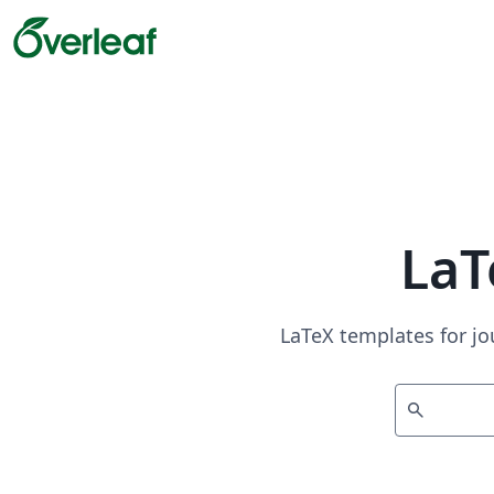
LaT
LaTeX templates for jo
search