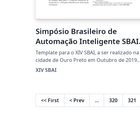
Simpósio Brasileiro de
Automação Inteligente SBAI
2019
Template para o XIV SBAI, a ser realizado na
cidade de Ouro Preto em Outubro de 2019.
Mais informações no site:
XIV SBAI
http://sbai2019.com.br
<<
First
<
Prev
…
320
321