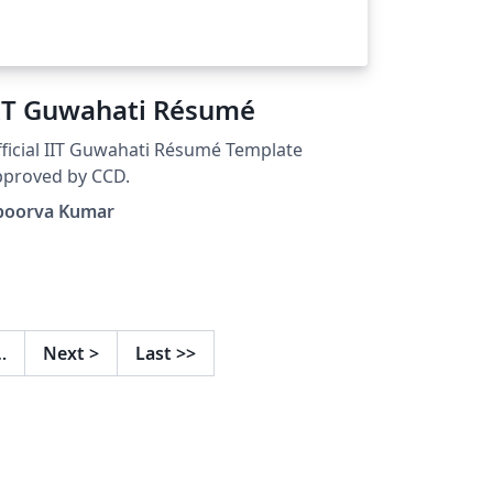
IT Guwahati Résumé
ficial IIT Guwahati Résumé Template
pproved by CCD.
poorva Kumar
…
Next
>
Last
>>