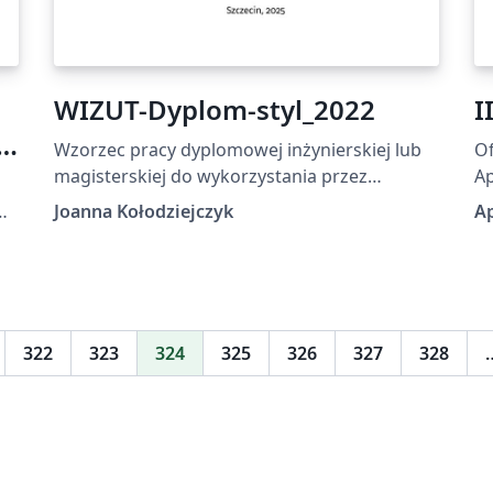
WIZUT-Dyplom-styl_2022
I
Wzorzec pracy dyplomowej inżynierskiej lub
Of
magisterskiej do wykorzystania przez
A
studentów Wydziału Informatyki
Joanna Kołodziejczyk
A
Zachodniopomorskiego Uniwersytety
Technologicznego. Obowiązuje od semestru
letniego w roku akademickim 2022/2022
(semestr zimowy). Wersja 5.0 (2025)
322
323
324
325
326
327
328