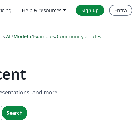
ricing
Help & resources
Sign up
Entra
ers:
All
/
Modelli
/
Examples
/
Community articles
cent
resentations, and more.
Search