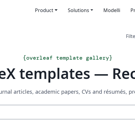
Product
Solutions
Modelli
P
Filt
{
overleaf template gallery
}
eX templates — Re
urnal articles, academic papers, CVs and résumés, p
Search