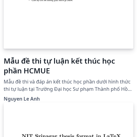
Mẫu đề thi tự luận kết thúc học
phần HCMUE
Mẫu đề thi và đáp án kết thúc học phần dưới hình thức
thi tự luận tại Trường Đại học Sư phạm Thành phố Hồ
Chí Minh (HCMUE). Quý thầy cô có thể sử dụng trong
Nguyen Le Anh
quá trình dạy học cho sinh viên.