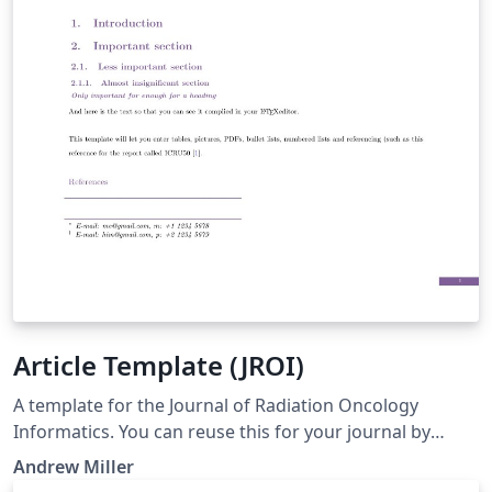
Article Template (JROI)
A template for the Journal of Radiation Oncology
Informatics. You can reuse this for your journal by
editing the specific entries in the CLS file for name (do a
Andrew Miller
Search and Replace of 'jroi' for your journal's initials,