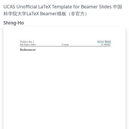
UCAS Unofficial LaTeX Template for Beamer Slides 中国
科学院大学LaTeX Beamer模板（非官方）
Shing-Ho