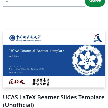
search
Search
UCAS LaTeX Beamer Slides Template
(Unofficial)