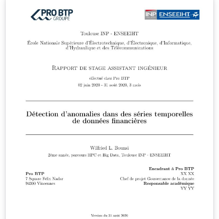
copyright holder [line 213] and colour (something
different that you prefer) [line 406, 408]. You will need to
change the first line in MAIN.TEX from
'\documentclass[JROI,PDF]{jroi}' to reflect your journal.