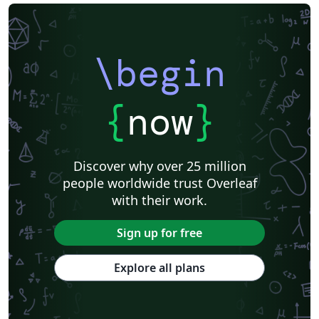
\begin
{
now
}
Discover why over 25 million
people worldwide trust Overleaf
with their work.
Sign up for free
Explore all plans