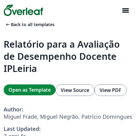
menu
arrow_left_alt
Back to all templates
Relatório para a Avaliação
de Desempenho Docente
IPLeiria
Open as Template
View Source
View PDF
Author:
Miguel Frade, Miguel Negrão, Patrício Domingues
Last Updated:
3 anni fa