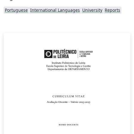
Portuguese
International Languages
University
Reports