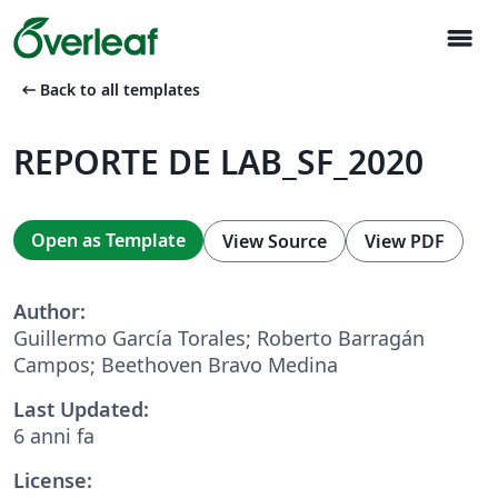
menu
arrow_left_alt
Back to all templates
REPORTE DE LAB_SF_2020
Open as Template
View Source
View PDF
Author:
Guillermo García Torales; Roberto Barragán
Campos; Beethoven Bravo Medina
Last Updated:
6 anni fa
License: