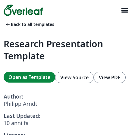
menu
arrow_left_alt
Back to all templates
Research Presentation
Template
Open as Template
View Source
View PDF
Author:
Philipp Arndt
Last Updated:
10 anni fa
License: