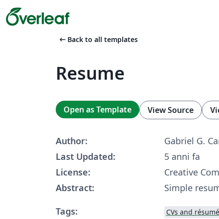
arrow_left_alt
Back to all templates
Resume
Open as Template
View Source
Vi
Author:
Gabriel G. Ca
Last Updated:
5 anni fa
License:
Creative Co
Abstract:
Simple resum
Tags:
CVs and résumé