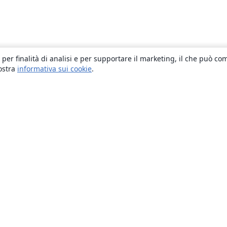
 per finalità di analisi e per supportare il marketing, il che può co
nostra
informativa sui cookie
.
About
About us
Careers
Blog