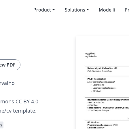
Product
Solutions
Modelli
P
ew PDF
rvalho
mmons CC BY 4.0
e/cv template.
s