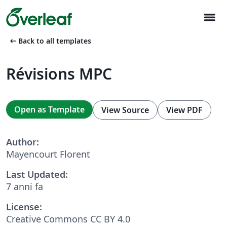
menu
arrow_left_alt
Back to all templates
Révisions MPC
Open as Template
View Source
View PDF
Author:
Mayencourt Florent
Last Updated:
7 anni fa
License:
Creative Commons CC BY 4.0