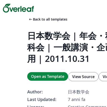
arrow_left_alt
Back to all templates
日本数学会 | 年会
科会 | 一般講演・
用 | 2011.10.31
Open as Template
View Source
Vi
Author:
日本数学会
Last Updated:
7 anni fa
License:
Creative Commons 