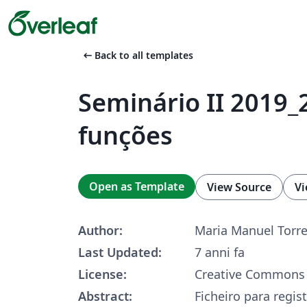
arrow_left_alt
Back to all templates
Seminário II 2019_2
funções
Open as Template
View Source
Vi
Author:
Maria Manuel Torr
Last Updated:
7 anni fa
License:
Creative Commons 
Abstract:
Ficheiro para regis