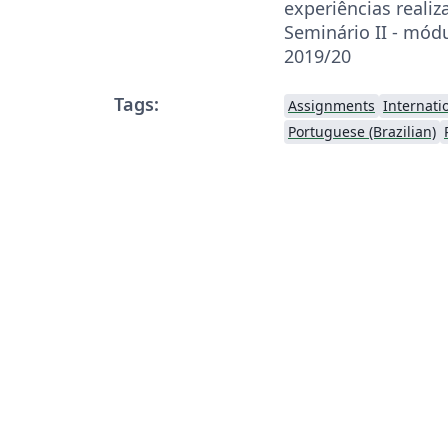
experiências realiz
Seminário II - mód
2019/20
Tags:
Assignments
Internati
Portuguese (Brazilian)