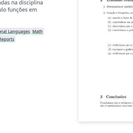
adas na disciplina
ulo funções em
onal Languages
Math
Reports