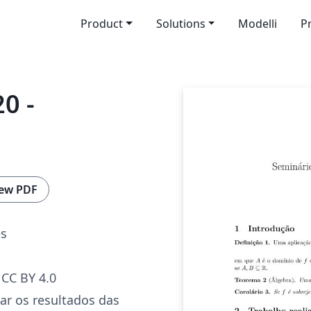
Product
Solutions
Modelli
P
0 -
ew PDF
es
CC BY 4.0
tar os resultados das