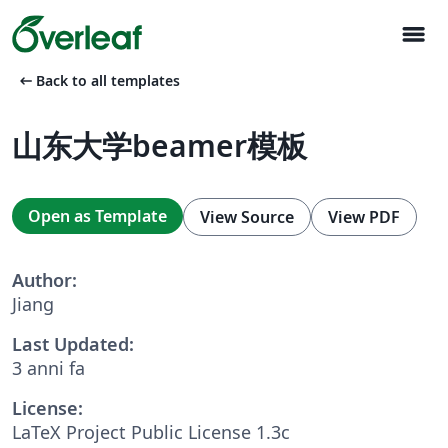
menu
arrow_left_alt
Back to all templates
山东大学beamer模板
Open as Template
View Source
View PDF
Author:
Jiang
Last Updated:
3 anni fa
License:
LaTeX Project Public License 1.3c