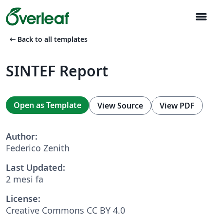
menu
arrow_left_alt
Back to all templates
SINTEF Report
Open as Template
View Source
View PDF
Author:
Federico Zenith
Last Updated:
2 mesi fa
License:
Creative Commons CC BY 4.0