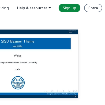
ricing
Help & resources
Sign up
Entra