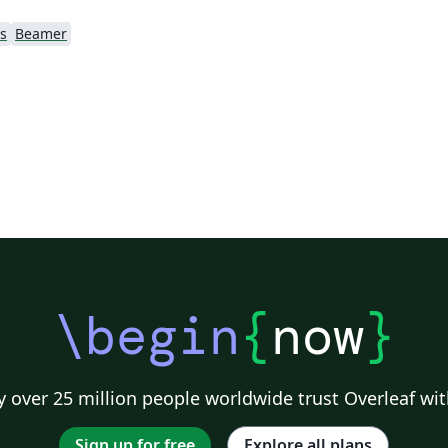
s
Beamer
\begin
{
now
}
 over 25 million people worldwide trust Overleaf wit
Sign up for free
Explore all plans