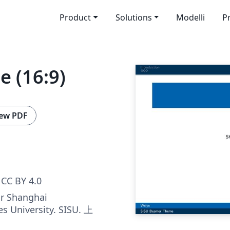
Product
Solutions
Modelli
P
 (16:9)
ew PDF
CC BY 4.0
r Shanghai
es University. SISU. 上