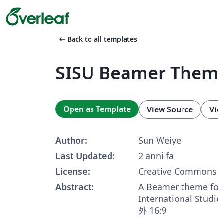
arrow_left_alt
Back to all templates
SISU Beamer Theme
Open as Template
View Source
Vi
Author:
Sun Weiye
Last Updated:
2 anni fa
License:
Creative Commons 
Abstract:
A Beamer theme fo
International Studi
外 16:9