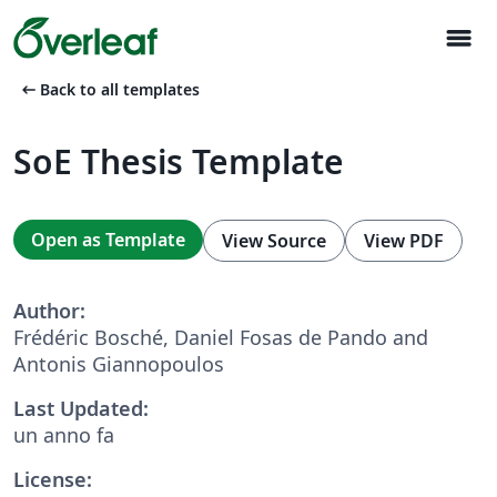
menu
arrow_left_alt
Back to all templates
SoE Thesis Template
Open as Template
View Source
View PDF
Author:
Frédéric Bosché, Daniel Fosas de Pando and
Antonis Giannopoulos
Last Updated:
un anno fa
License: