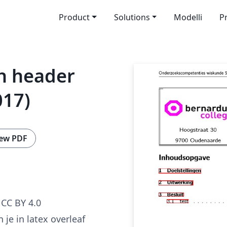
Product
Solutions
Modelli
P
h header
017)
ew PDF
CC BY 4.0
 je in latex overleaf