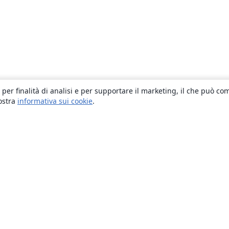
 per finalità di analisi e per supportare il marketing, il che può co
nostra
informativa sui cookie
.
About
About us
Careers