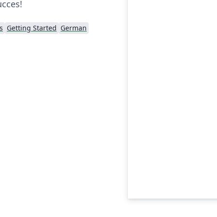
ucces!
s
Getting Started
German