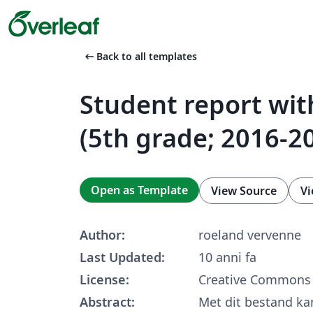
arrow_left_alt
Back to all templates
Student report wit
(5th grade; 2016-2
Open as Template
View Source
Vi
Author:
roeland vervenne
Last Updated:
10 anni fa
License:
Creative Commons 
Abstract:
Met dit bestand kan