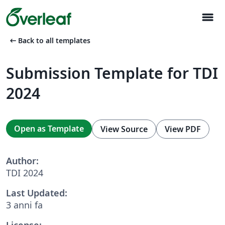
menu
arrow_left_alt
Back to all templates
Submission Template for TDI
2024
Open as Template
View Source
View PDF
Author:
TDI 2024
Last Updated:
3 anni fa
License: