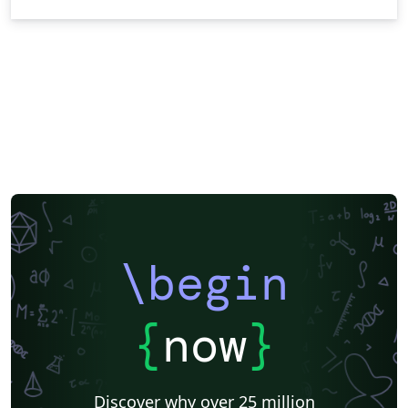
\begin
{
now
}
Discover why over 25 million