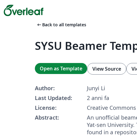
arrow_left_alt
Back to all templates
SYSU Beamer Temp
Open as Template
View Source
Vi
Author:
Junyi Li
Last Updated:
2 anni fa
License:
Creative Commons 
Abstract:
An unofficial beam
Yat-sen University. 
found in a reposit