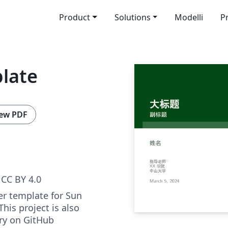
Product
Solutions
Modelli
P
late
ew PDF
CC BY 4.0
er template for Sun
This project is also
ory on GitHub