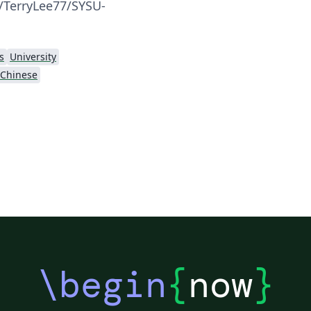
/TerryLee77/SYSU-
s
University
Chinese
\begin
{
now
}