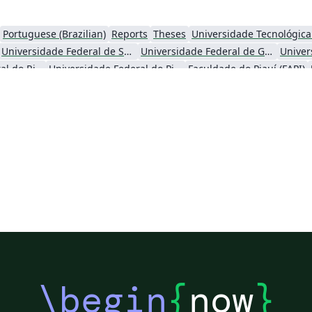
Portuguese (Brazilian)
Reports
Theses
Universidade Federal de Santa Catarina
Universidade Federal de Goiás
Univer
Universidade Federal do Rio de Janeiro
Universidade Federal do Piauí (UFPI)
Faculdade do Piauí (FAPI)
Universidade Federal de Itajubá (Unifei)
Universidade Federal do Pará (UFPA)
Universidade Estadual de Santa Cruz
Universidade Federal de Pernambuco (UFPE)
Universidade Federal do ABC
Centro Federal de Educação Tecnológica de Rio de Janeiro (CEFET-RJ)
Journal articles
\begin
{
now
}