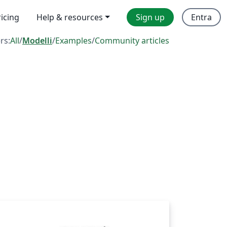
ricing
Help & resources
Sign up
Entra
ers:
All
/
Modelli
/
Examples
/
Community articles