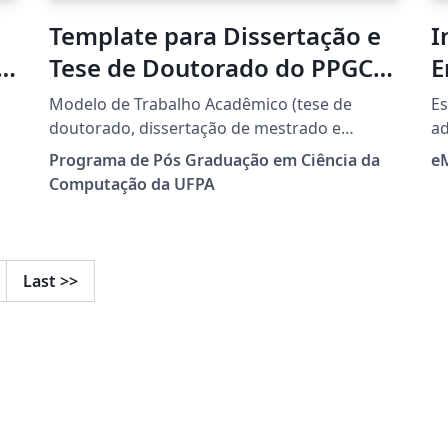
Template para Dissertação e
I
e
Tese de Doutorado do PPGCC
E
UFPA (Universidade Federal
Modelo de Trabalho Acadêmico (tese de
Es
do Pará)
doutorado, dissertação de mestrado e
ad
trabalhos monográficos em geral) em
em
Programa de Pós Graduação em Ciência da
e
conformidade com ABNT NBR 14724:2011:
pó
Computação da UFPA
Informacao e documentacao - Trabalhos
graduaç
acadêmicos. Modelo de Trabalho Acadêmico
Li
da Faculdade de Computação e Programa de
Pós-Graduação em Ciência da Computação
Last
>>
com LaTeX e abnTeX. Downloaded from
http://www.ppgcc.propesp.ufpa.br/index.php
/br/documentos/formularios/205-templates-
teses-e-dissertacoes