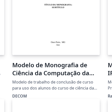
Documentação - Projeto de Pesquisa -
Apresentação Também podem ser
selecionadas todas as opções de licenças
Creative Commons.
Modelo de Monografia de
M
Ciência da Computação da
I
o
Universidade Federal de Ouro
Modelo de trabalho de conclusão de curso
Mo
Preto
para uso dos alunos do curso de ciência da
Pr
computação da Universidade Federal de Ouro
do
DECOM
Ra
Preto. O arquivo é baseado originalmente no
te
templete da abntex2 e está em conformidade