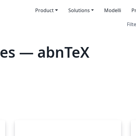
Product
Solutions
Modelli
P
Filt
tes — abnTeX