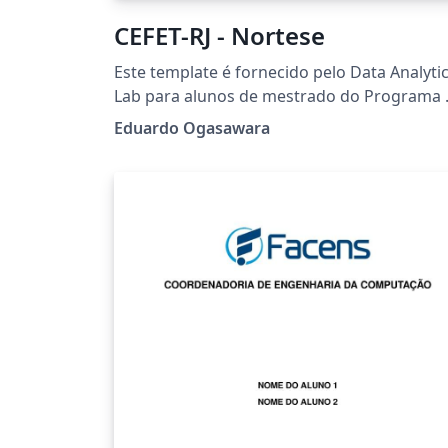
CEFET-RJ - Nortese
Este template é fornecido pelo Data Analyti
Lab para alunos de mestrado do Programa 
Pós-graduação em Ciência da Computação 
Eduardo Ogasawara
para os alunos de mestrado e doutorado d
Programa de Pós-graduação em Engenhari
de Sistemas e Computação