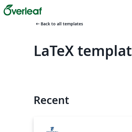
arrow_left_alt
Back to all templates
LaTeX templa
Recent