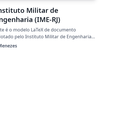
nstituto Militar de
ngenharia (IME-RJ)
te é o modelo LaTeX de documento
otado pelo Instituto Militar de Engenharia
 seus trabalhos de tese e dissertação de
Menezes
s-graduação e projeto de fim de curso de
ão. Versão: 22 Link para o projeto
nk para release